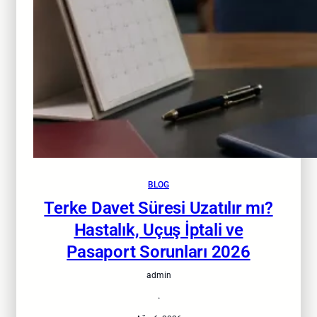
BLOG
Terke Davet Süresi Uzatılır mı?
Hastalık, Uçuş İptali ve
Pasaport Sorunları 2026
admin
·