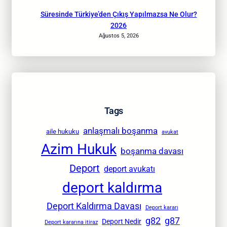
Süresinde Türkiye’den Çıkış Yapılmazsa Ne Olur?
2026
Ağustos 5, 2026
Tags
anlaşmalı boşanma
aile hukuku
avukat
Azim Hukuk
boşanma davası
Deport
deport avukatı
deport kaldırma
Deport Kaldırma Davası
Deport kararı
g82
g87
Deport Nedir
Deport kararına itiraz