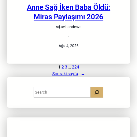
Anne Sağ İken Baba Öldü:
Miras Paylaşımı 2026
stj.av.handesvs
·
Ağu 4, 2026
1
2
3
…
224
Sonraki sayfa
→
S
e
a
r
c
h