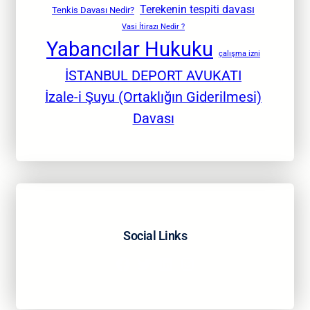
Terekenin tespiti davası
Tenkis Davası Nedir?
Vasi İtirazı Nedir ?
Yabancılar Hukuku
çalışma izni
İSTANBUL DEPORT AVUKATI
İzale-i Şuyu (Ortaklığın Giderilmesi)
Davası
Social Links
Facebook
Twitter
LinkedIn
Instagram