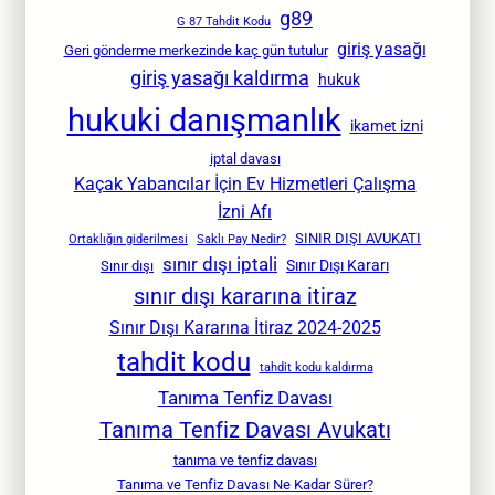
g89
G 87 Tahdit Kodu
giriş yasağı
Geri gönderme merkezinde kaç gün tutulur
giriş yasağı kaldırma
hukuk
hukuki danışmanlık
ikamet izni
iptal davası
Kaçak Yabancılar İçin Ev Hizmetleri Çalışma
İzni Afı
SINIR DIŞI AVUKATI
Ortaklığın giderilmesi
Saklı Pay Nedir?
sınır dışı iptali
Sınır Dışı Kararı
Sınır dışı
sınır dışı kararına itiraz
Sınır Dışı Kararına İtiraz 2024-2025
tahdit kodu
tahdit kodu kaldırma
Tanıma Tenfiz Davası
Tanıma Tenfiz Davası Avukatı
tanıma ve tenfiz davası
Tanıma ve Tenfiz Davası Ne Kadar Sürer?