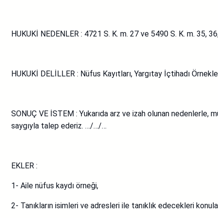
HUKUKİ NEDENLER : 4721 S. K. m. 27 ve 5490 S. K. m. 35, 36,
HUKUKİ DELİLLER : Nüfus Kayıtları, Yargıtay İçtihadı Örnekler
SONUÇ VE İSTEM : Yukarıda arz ve izah olunan nedenlerle, müve
saygıyla talep ederiz. …/…/…
EKLER :
1- Aile nüfus kaydı örneği,
2- Tanıkların isimleri ve adresleri ile tanıklık edecekleri konular