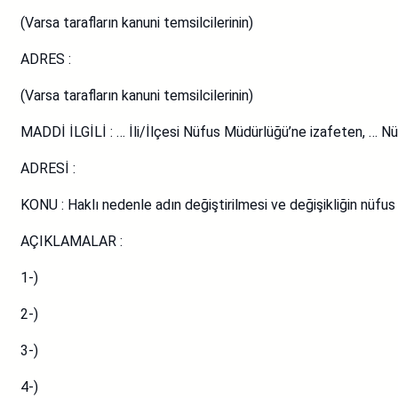
(Varsa tarafların kanuni temsilcilerinin)
ADRES :
(Varsa tarafların kanuni temsilcilerinin)
MADDİ İLGİLİ : … İli/İlçesi Nüfus Müdürlüğü’ne izafeten, … 
ADRESİ :
KONU : Haklı nedenle adın değiştirilmesi ve değişikliğin nüfus ka
AÇIKLAMALAR :
1-)
2-)
3-)
4-)