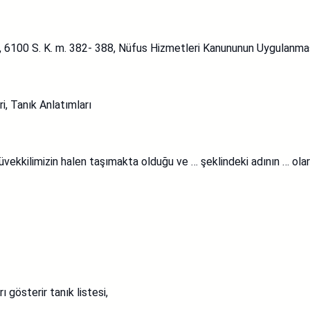
 6100 S. K. m. 382- 388, Nüfus Hizmetleri Kanununun Uygulanması
i, Tanık Anlatımları
kkilimizin halen taşımakta olduğu ve … şeklindeki adının … olarak
ı gösterir tanık listesi,