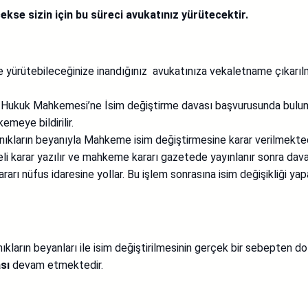
kse sizin için bu süreci avukatınız yürütecektir.
ikle yürütebileceğinize inandığınız avukatınıza vekaletname çıkar
e Hukuk Mahkemesi’ne İsim değiştirme davası başvurusunda buluna
emeye bildirilir.
nıkların beyanıyla Mahkeme isim değiştirmesine karar verilmekted
eli karar yazılır ve mahkeme kararı gazetede yayınlanır sonra dava 
 nüfus idaresine yollar. Bu işlem sonrasına isim değişikliği yapa
ların beyanları ile isim değiştirilmesinin gerçek bir sebepten dola
sı
devam etmektedir.