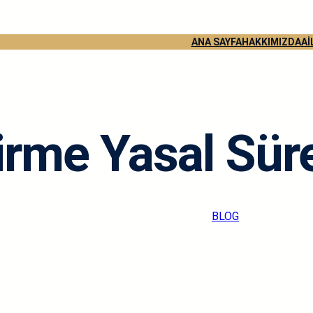
ANA SAYFA
HAKKIMIZDA
Aİ
irme Yasal Sür
stj.av.handesvs
·
Eyl 26, 2024
·
BLOG