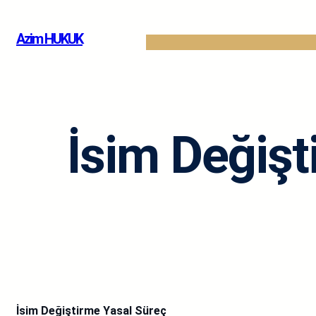
İçeriğe
geç
Azim HUKUK
İsim Değişt
İsim Değiştirme Yasal Süreç