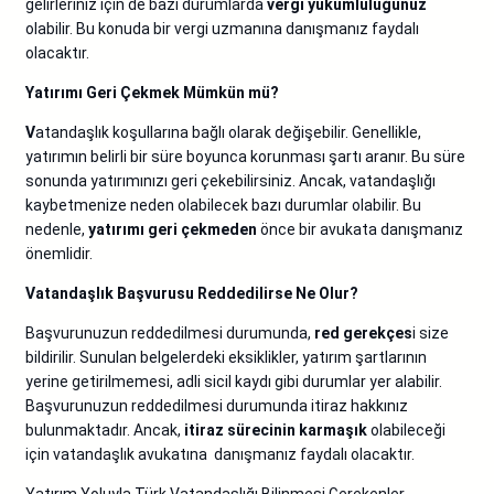
gelirleriniz için de bazı durumlarda
vergi yükümlülüğünüz
olabilir. Bu konuda bir vergi uzmanına danışmanız faydalı
olacaktır.
Yatırımı Geri Çekmek Mümkün mü?
V
atandaşlık koşullarına bağlı olarak değişebilir. Genellikle,
yatırımın belirli bir süre boyunca korunması şartı aranır. Bu süre
sonunda yatırımınızı geri çekebilirsiniz. Ancak, vatandaşlığı
kaybetmenize neden olabilecek bazı durumlar olabilir. Bu
nedenle,
yatırımı geri çekmeden
önce bir avukata danışmanız
önemlidir.
Vatandaşlık Başvurusu Reddedilirse Ne Olur?
Başvurunuzun reddedilmesi durumunda,
red gerekçes
i size
bildirilir. Sunulan belgelerdeki eksiklikler, yatırım şartlarının
yerine getirilmemesi, adli sicil kaydı gibi durumlar yer alabilir.
Başvurunuzun reddedilmesi durumunda itiraz hakkınız
bulunmaktadır. Ancak,
itiraz sürecinin karmaşık
olabileceği
için vatandaşlık avukatına danışmanız faydalı olacaktır.
Yatırım Yoluyla Türk Vatandaşlığı Bilinmesi Gerekenler