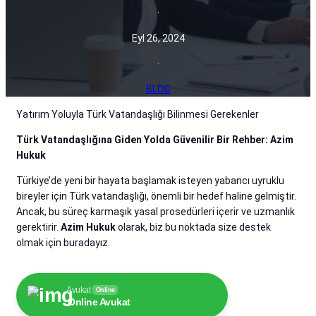
·
Eyl 26, 2024
·
BLOG
Yatırım Yoluyla Türk Vatandaşlığı Bilinmesi Gerekenler
Türk Vatandaşlığına Giden Yolda Güvenilir Bir Rehber: Azim
Hukuk
Türkiye’de yeni bir hayata başlamak isteyen yabancı uyruklu
bireyler için Türk vatandaşlığı, önemli bir hedef haline gelmiştir.
Ancak, bu süreç karmaşık yasal prosedürleri içerir ve uzmanlık
gerektirir.
Azim Hukuk
olarak, biz bu noktada size destek
olmak için buradayız.
Avukat
Online
Online Avukat