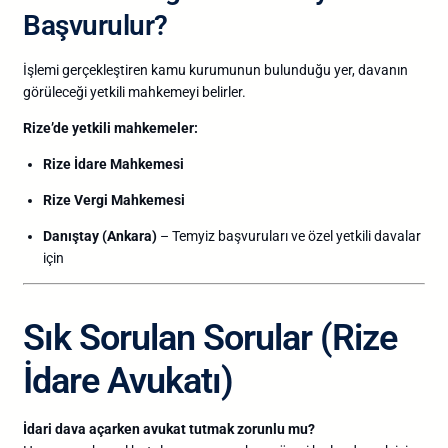
Başvurulur?
İşlemi
gerçekleştiren
kamu
kurumunun
bulunduğu
yer,
davanın
görüleceği
yetkili
mahkemeyi
belirler.
Rize’de
yetkili
mahkemeler:
Rize
İdare
Mahkemesi
Rize
Vergi
Mahkemesi
Danıştay (
Ankara)
–
Temyiz
başvuruları
ve
özel
yetkili
davalar
için
Sık
Sorulan
Sorular (
Rize
İdare
Avukatı)
İdari
dava
açarken
avukat
tutmak
zorunlu
mu?