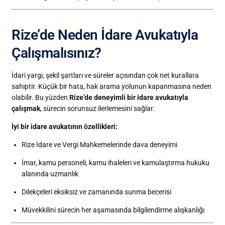
Rize’de
Neden
İdare
Avukatıyla
Çalışmalısınız?
İdari
yargı,
şekil
şartları
ve
süreler
açısından
çok
net
kurallara
sahiptir.
Küçük
bir
hata,
hak
arama
yolunun
kapanmasına
neden
olabilir.
Bu
yüzden
Rize’de
deneyimli
bir
idare
avukatıyla
çalışmak
,
sürecin
sorunsuz
ilerlemesini
sağlar.
İyi
bir
idare
avukatının
özellikleri:
Rize
İdare
ve
Vergi
Mahkemelerinde
dava
deneyimi
İmar,
kamu
personeli,
kamu
ihaleleri
ve
kamulaştırma
hukuku
alanında
uzmanlık
Dilekçeleri
eksiksiz
ve
zamanında
sunma
becerisi
Müvekkilini
sürecin
her
aşamasında
bilgilendirme
alışkanlığı