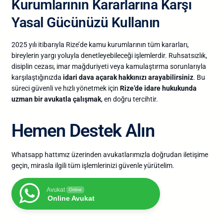
Kurumlarının
Kararlarına
Karşı
Yasal
Gücünüzü
Kullanın
2025
yılı
itibarıyla
Rize’de
kamu
kurumlarının
tüm
kararları,
bireylerin
yargı
yoluyla
denetleyebileceği
işlemlerdir.
Ruhsatsızlık,
disiplin
cezası,
imar
mağduriyeti
veya
kamulaştırma
sorunlarıyla
karşılaştığınızda
idari
dava
açarak
hakkınızı
arayabilirsiniz
.
Bu
süreci
güvenli
ve
hızlı
yönetmek
için
Rize’de
idare
hukukunda
uzman
bir
avukatla
çalışmak
,
en
doğru
tercihtir.
Hemen Destek Alın
Whatsapp hattımız üzerinden avukatlarımızla doğrudan iletişime
geçin, mirasla ilgili tüm işlemlerinizi güvenle yürütelim.
Avukat
Online
Online Avukat