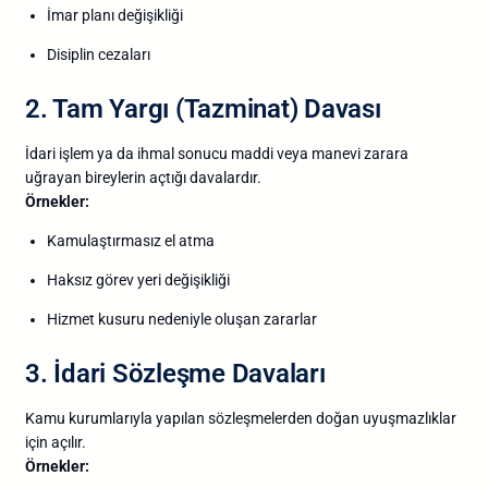
İmar
planı
değişikliği
Disiplin
cezaları
2.
Tam
Yargı (
Tazminat)
Davası
İdari
işlem
ya
da
ihmal
sonucu
maddi
veya
manevi
zarara
uğrayan
bireylerin
açtığı
davalardır.
Örnekler:
Kamulaştırmasız
el
atma
Haksız
görev
yeri
değişikliği
Hizmet
kusuru
nedeniyle
oluşan
zararlar
3.
İdari
Sözleşme
Davaları
Kamu
kurumlarıyla
yapılan
sözleşmelerden
doğan
uyuşmazlıklar
için
açılır.
Örnekler: