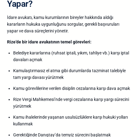
Yapar?
İdare
avukatı,
kamu
kurumlarının
bireyler
hakkında
aldığı
kararların
hukuka
uygunluğunu
sorgular,
gerekli
başvuruları
yapar
ve
dava
süreçlerini
yönetir.
Rize’de
bir
idare
avukatının
temel
görevleri:
Belediye
kararlarına (
ruhsat
iptali,
yıkım,
tahliye
vb.)
karşı
iptal
davaları
açmak
Kamulaştırmasız
el
atma
gibi
durumlarda
tazminat
talebiyle
tam
yargı
davası
yürütmek
Kamu
görevlilerine
verilen
disiplin
cezalarına
karşı
dava
açmak
Rize
Vergi
Mahkemesi’nde
vergi
cezalarına
karşı
yargı
sürecini
yürütmek
Kamu
ihalelerinde
yaşanan
usulsüzlüklere
karşı
hukuki
yolları
kullanmak
Gerektiğinde
Danıştay’da
temyiz
sürecini
başlatmak