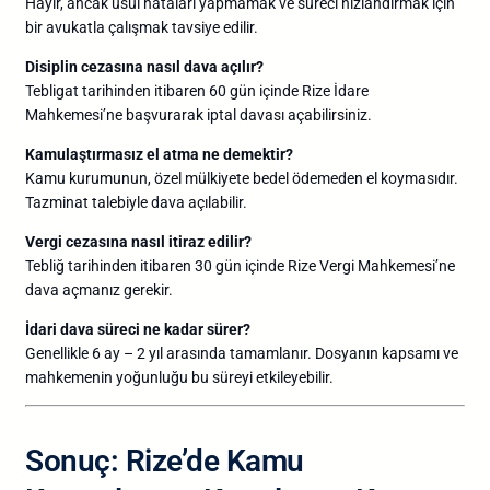
Hayır,
ancak
usul
hataları
yapmamak
ve
süreci
hızlandırmak
için
bir
avukatla
çalışmak
tavsiye
edilir.
Disiplin
cezasına
nasıl
dava
açılır?
Tebligat
tarihinden
itibaren
60
gün
içinde
Rize
İdare
Mahkemesi’ne
başvurarak
iptal
davası
açabilirsiniz.
Kamulaştırmasız
el
atma
ne
demektir?
Kamu
kurumunun,
özel
mülkiyete
bedel
ödemeden
el
koymasıdır.
Tazminat
talebiyle
dava
açılabilir.
Vergi
cezasına
nasıl
itiraz
edilir?
Tebliğ
tarihinden
itibaren
30
gün
içinde
Rize
Vergi
Mahkemesi’ne
dava
açmanız
gerekir.
İdari
dava
süreci
ne
kadar
sürer?
Genellikle
6
ay –
2
yıl
arasında
tamamlanır.
Dosyanın
kapsamı
ve
mahkemenin
yoğunluğu
bu
süreyi
etkileyebilir.
Sonuç:
Rize’de
Kamu