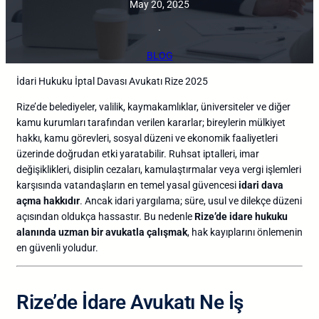
May 20, 2025
·
BLOG
İdari Hukuku İptal Davası Avukatı Rize 2025
Rize’de
belediyeler,
valilik,
kaymakamlıklar,
üniversiteler
ve
diğer
kamu
kurumları
tarafından
verilen
kararlar;
bireylerin
mülkiyet
hakkı,
kamu
görevleri,
sosyal
düzeni
ve
ekonomik
faaliyetleri
üzerinde
doğrudan
etki
yaratabilir.
Ruhsat
iptalleri,
imar
değişiklikleri,
disiplin
cezaları,
kamulaştırmalar
veya
vergi
işlemleri
karşısında
vatandaşların
en
temel
yasal
güvencesi
idari
dava
açma
hakkıdır
.
Ancak
idari
yargılama;
süre,
usul
ve
dilekçe
düzeni
açısından
oldukça
hassastır.
Bu
nedenle
Rize’de
idare
hukuku
alanında
uzman
bir
avukatla
çalışmak
,
hak
kayıplarını
önlemenin
en
güvenli
yoludur.
Rize’de
İdare
Avukatı
Ne
İş