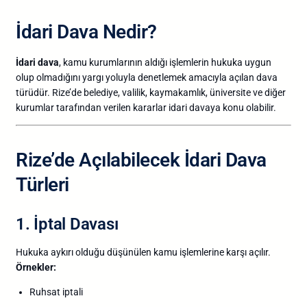
İdari
Dava
Nedir?
İdari
dava
,
kamu
kurumlarının
aldığı
işlemlerin
hukuka
uygun
olup
olmadığını
yargı
yoluyla
denetlemek
amacıyla
açılan
dava
türüdür.
Rize’de
belediye,
valilik,
kaymakamlık,
üniversite
ve
diğer
kurumlar
tarafından
verilen
kararlar
idari
davaya
konu
olabilir.
Rize’de
Açılabilecek
İdari
Dava
Türleri
1.
İptal
Davası
Hukuka
aykırı
olduğu
düşünülen
kamu
işlemlerine
karşı
açılır.
Örnekler:
Ruhsat
iptali