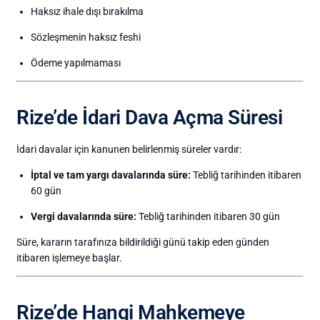
Haksız
ihale
dışı
bırakılma
Sözleşmenin
haksız
feshi
Ödeme
yapılmaması
Rize’de
İdari
Dava
Açma
Süresi
İdari
davalar
için
kanunen
belirlenmiş
süreler
vardır:
İptal
ve
tam
yargı
davalarında
süre:
Tebliğ
tarihinden
itibaren
60
gün
Vergi
davalarında
süre:
Tebliğ
tarihinden
itibaren
30
gün
Süre,
kararın
tarafınıza
bildirildiği
günü
takip
eden
günden
itibaren
işlemeye
başlar.
Rize’de
Hangi
Mahkemeye