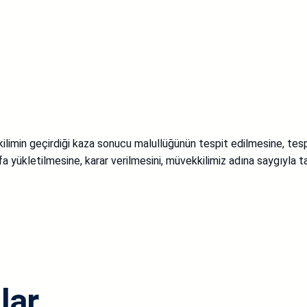
min geçirdiği kaza sonucu malullüğünün tespit edilmesine, tespi
a yükletilmesine, karar verilmesini, müvekkilimiz adına saygıyla t
lar