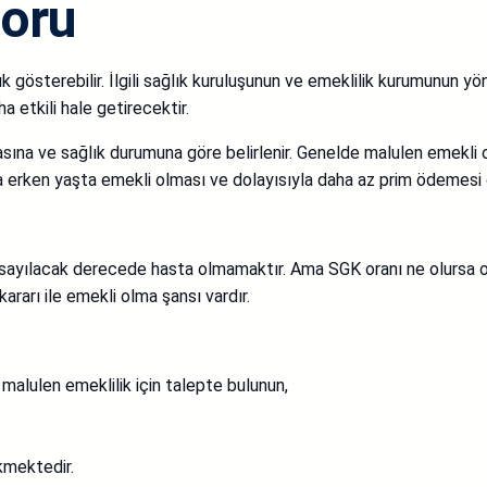
poru
ık gösterebilir. İlgili sağlık kuruluşunun ve emeklilik kurumunun yö
 etkili hale getirecektir.
asına ve sağlık durumuna göre belirlenir. Genelde malulen emekli 
ha erken yaşta emekli olması ve dolayısıyla daha az prim ödemesi 
malul sayılacak derecede hasta olmamaktır. Ama SGK oranı ne olursa
rarı ile emekli olma şansı vardır.
malulen emeklilik için talepte bulunun,
kmektedir.