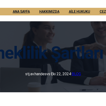
ANA SAYFA
HAKKIMIZDA
AİLE HUKUKU
CEZ
eklilik Şartlar
stj.av.handesvs
·
Eki 22, 2024
·
BLOG