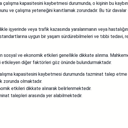
nda çalışma kapasitesini kaybetmesi durumunda, o kişinin bu kayb
munu ve çalışma yeteneğini kanıtlamak zorundadır. Bu tür davalar ge
ellikle işyerinde veya trafik kazasında yaralanmanın veya hastal
tandartlarına uygun bir yaşam sürdürebilmeleri ve tıbbi tedavi, reh
un sosyal ve ekonomik etkileri genellikle dikkate alınma. Mahkemel
i etkileyen diğer faktörleri göz önünde bulundurmaktadır.
 çalışma kapasitesini kaybetmesi durumunda tazminat talep etme h
k zorunda olmaktadır.
omik etkileri dikkate alınarak belirlenmektedir.
inat talepleri arasında yer alabilmektedir.