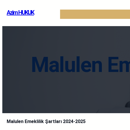
İçeriğe
Azim HUKUK
geç
Malulen Em
Malulen Emeklilik Şartları 2024-2025