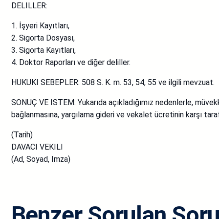
DELILLER:
1. İşyeri Kayıtları,
2. Sigorta Dosyası,
3. Sigorta Kayıtları,
4. Doktor Raporları ve diğer deliller.
HUKUKI SEBEPLER: 508 S. K. m. 53, 54, 55 ve ilgili mevzuat.
SONUÇ VE ISTEM: Yukarıda açıkladığımız nedenlerle, müvekkili
bağlanmasına, yargılama gideri ve vekalet ücretinin karşı taraf
(Tarih)
DAVACI VEKILI
(Ad, Soyad, Imza)
Benzer Sorulan Soru