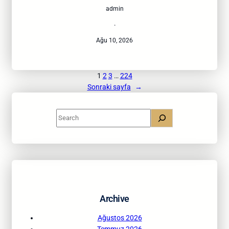
admin
·
Ağu 10, 2026
1
2
3
…
224
Sonraki sayfa
→
S
e
a
r
c
h
Archive
Ağustos 2026
Temmuz 2026