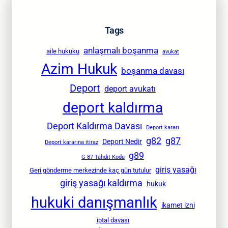
Tags
anlaşmalı boşanma
aile hukuku
avukat
Azim Hukuk
boşanma davası
Deport
deport avukatı
deport kaldırma
Deport Kaldırma Davası
Deport kararı
g82
g87
Deport Nedir
Deport kararına itiraz
g89
G 87 Tahdit Kodu
giriş yasağı
Geri gönderme merkezinde kaç gün tutulur
giriş yasağı kaldırma
hukuk
hukuki danışmanlık
ikamet izni
iptal davası