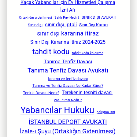
Kaçak Yabancılar İçin Ev Hizmetleri Çalışma
İzni Afı
SINIR DIŞI AVUKATI
Ortaklığın giderilmesi
Saklı Pay Nedir?
sınır dışı iptali
Sınır Dışı Kararı
Sınır dışı
sınır dışı kararına itiraz
Sınır Dışı Kararına İtiraz 2024-2025
tahdit kodu
tahdit kodu kaldırma
Tanıma Tenfiz Davası
Tanıma Tenfiz Davası Avukatı
tanıma ve tenfiz davası
Tanıma ve Tenfiz Davası Ne Kadar Sürer?
Terekenin tespiti davası
Tenkis Davası Nedir?
Vasi İtirazı Nedir ?
Yabancılar Hukuku
çalışma izni
İSTANBUL DEPORT AVUKATI
İzale-i Şuyu (Ortaklığın Giderilmesi)