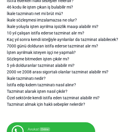
İstifa ederken haklı sebepler nelerdir?
46 kodu ile işten çıkan iş bulabilir mi?
İkale tazminatı net mi brüt mü?
İkale sözleşmesi imzalamazsa ne olur?
İkale yoluyla işten ayrılma işsizlik maaşı alabilir mi?
10 yıl çalışan istifa ederse tazminat alır mı?
Kaç yıl sonra kendi isteğiyle ayrılanlar da tazminat alabilecek?
7000 günü dolduran istifa ederse tazminat alır mı?
İşten ayrılmak isteyen işçi ne yapmalı?
Sözleşme bitmeden işten çıkılır mı?
5 yılı dolduranlar tazminat alabilir mi?
2000 ve 2008 arası sigortalı olanlar tazminat alabilir mi?
İkale tazminatı nedir?
İstifa edip kıdem tazminatı nasıl alınır?
Tazminat alarak işten nasıl çıkılır?
Özel sektörde kendi istifa eden tazminat alabilir mi?
Tazminat almak için haklı sebepler nelerdir?
Avukat
Online