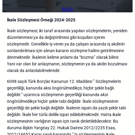
BLOG
İkale Sözleşmesi Örneği 2024-2025
İkale sözleşmesi; iki taraf arasında yapılan sözleşmelerin; yeniden
düzenlenmesi ya da değiştirilmesi gibi koşulları içeren
sözleşmedir. Genellikle iş veren ya da çalışan arasında iş akdinin
sonlandırılması için alınan kararın sözleşme haline getirilmesine
denmektedir. İkalenin kelime anlamı da “bozma” olarak bilinir.
Yani var olan bir anlaşmanın, sözleşmenin ya da akdin bozulması
olarak da anlatılabilmektedir.
6098 sayılı Türk Borçlar Kanunun 12. Maddesi ” Sözleşmelerin
geçerliliği, kanunda aksi öngörülmedikçe, hiçbir şekle bağlı
değildir.” uyarınca sözleşmenin geçerliliği kanunda aksi
öngörülmedikçe hiçbir şekle tabi değildir. İkale sözleşmesinin
geçerliliği de şekle bağlı değildir. İkalenin ispatı da yazılı şekle tabi
değildir. İkale her türlü delille ispat edilebilmektedir. Hatta ikale
sözleşmesinin varlığının ispatı için tanık dinletilebilecektir. Bu
duruma ilişkin Yargıtay 22. Hukuk Dairesi 2012/2235 Esas,
2012/16652 Karar sayılı kararında ” İş sözleşmesinin ikale