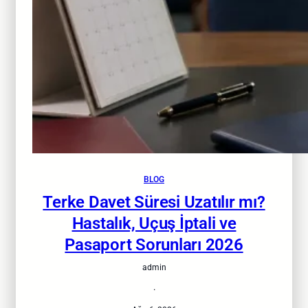
BLOG
Terke Davet Süresi Uzatılır mı?
Hastalık, Uçuş İptali ve
Pasaport Sorunları 2026
admin
·