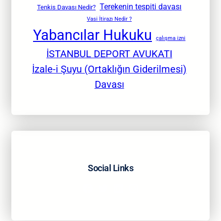
Terekenin tespiti davası
Tenkis Davası Nedir?
Vasi İtirazı Nedir ?
Yabancılar Hukuku
çalışma izni
İSTANBUL DEPORT AVUKATI
İzale-i Şuyu (Ortaklığın Giderilmesi)
Davası
Social Links
Facebook
Twitter
LinkedIn
Instagram