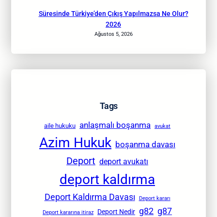
Süresinde Türkiye’den Çıkış Yapılmazsa Ne Olur?
2026
Ağustos 5, 2026
Tags
anlaşmalı boşanma
aile hukuku
avukat
Azim Hukuk
boşanma davası
Deport
deport avukatı
deport kaldırma
Deport Kaldırma Davası
Deport kararı
g82
g87
Deport Nedir
Deport kararına itiraz