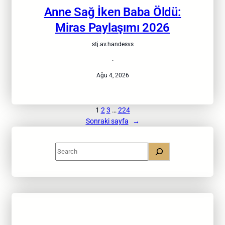
Anne Sağ İken Baba Öldü:
Miras Paylaşımı 2026
stj.av.handesvs
·
Ağu 4, 2026
1
2
3
…
224
Sonraki sayfa
→
S
e
a
r
c
h