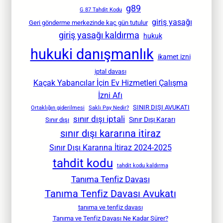
g89
G 87 Tahdit Kodu
giriş yasağı
Geri gönderme merkezinde kaç gün tutulur
giriş yasağı kaldırma
hukuk
hukuki danışmanlık
ikamet izni
iptal davası
Kaçak Yabancılar İçin Ev Hizmetleri Çalışma
İzni Afı
SINIR DIŞI AVUKATI
Ortaklığın giderilmesi
Saklı Pay Nedir?
sınır dışı iptali
Sınır Dışı Kararı
Sınır dışı
sınır dışı kararına itiraz
Sınır Dışı Kararına İtiraz 2024-2025
tahdit kodu
tahdit kodu kaldırma
Tanıma Tenfiz Davası
Tanıma Tenfiz Davası Avukatı
tanıma ve tenfiz davası
Tanıma ve Tenfiz Davası Ne Kadar Sürer?