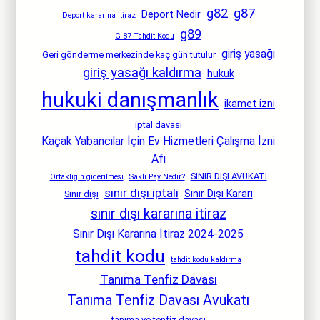
g82
g87
Deport Nedir
Deport kararına itiraz
g89
G 87 Tahdit Kodu
giriş yasağı
Geri gönderme merkezinde kaç gün tutulur
giriş yasağı kaldırma
hukuk
hukuki danışmanlık
ikamet izni
iptal davası
Kaçak Yabancılar İçin Ev Hizmetleri Çalışma İzni
Afı
SINIR DIŞI AVUKATI
Ortaklığın giderilmesi
Saklı Pay Nedir?
sınır dışı iptali
Sınır Dışı Kararı
Sınır dışı
sınır dışı kararına itiraz
Sınır Dışı Kararına İtiraz 2024-2025
tahdit kodu
tahdit kodu kaldırma
Tanıma Tenfiz Davası
Tanıma Tenfiz Davası Avukatı
tanıma ve tenfiz davası