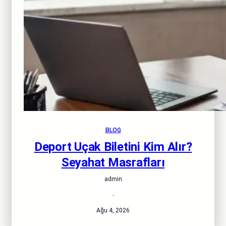
BLOG
Deport Uçak Biletini Kim Alır?
Seyahat Masrafları
admin
·
Ağu 4, 2026