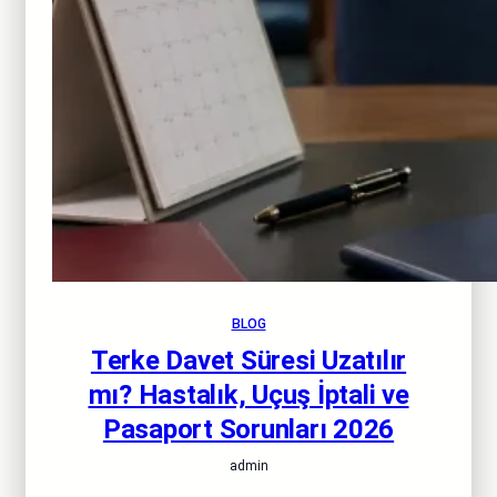
BLOG
Terke Davet Süresi Uzatılır
mı? Hastalık, Uçuş İptali ve
Pasaport Sorunları 2026
admin