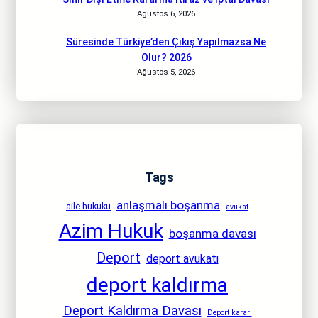
Ağustos 6, 2026
Süresinde Türkiye’den Çıkış Yapılmazsa Ne
Olur? 2026
Ağustos 5, 2026
Tags
anlaşmalı boşanma
aile hukuku
avukat
Azim Hukuk
boşanma davası
Deport
deport avukatı
deport kaldırma
Deport Kaldırma Davası
Deport kararı