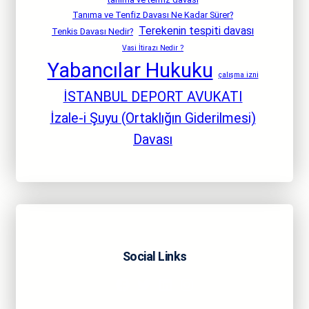
Tanıma ve Tenfiz Davası Ne Kadar Sürer?
Terekenin tespiti davası
Tenkis Davası Nedir?
Vasi İtirazı Nedir ?
Yabancılar Hukuku
çalışma izni
İSTANBUL DEPORT AVUKATI
İzale-i Şuyu (Ortaklığın Giderilmesi)
Davası
Social Links
Facebook
Twitter
LinkedIn
Instagram