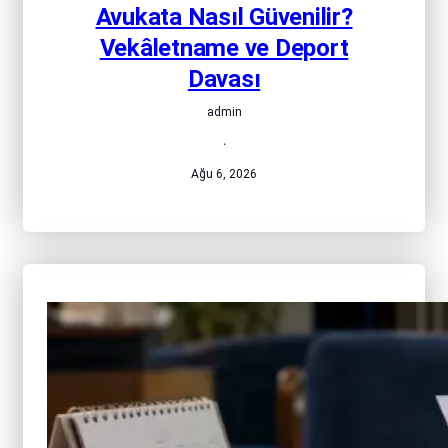
Avukata Nasıl Güvenilir?
Vekâletname ve Deport
Davası
admin
·
Ağu 6, 2026