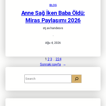
BLOG
Anne Sağ İken Baba Öldü:
Miras Paylaşımı 2026
stj.av.handesvs
·
Ağu 4, 2026
1
2
3
…
224
Sonraki sayfa
→
S
e
a
r
c
h