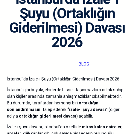
Şuyu (Ortaklığın
Giderilmesi) Davası
2026
admin
·
Eyl 9, 2025
·
BLOG
İstanbul’da İzale-i Şuyu (Ortaklığın Giderilmesi) Davası 2026
İstanbul gibi büyükşehirlerde hisseli taşınmazlara ortak sahip
olan kişiler arasında zamanla anlaşmazlıklar çıkabilmektedir.
Bu durumda, taraflardan herhangi biri
ortaklığın
sonlandırılmasını
talep ederek
“izale-i şuyu davası”
(diğer
adıyla
ortaklığın giderilmesi davası
) açabilir.
İzale-i şuyu davası, İstanbul’da özellikle
miras kalan daireler,
arsalar, dükkânlar
gibi çok sayıda hissedarın bulunduğu