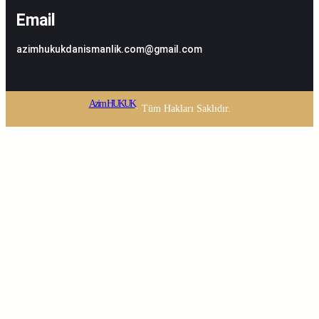
Email
azimhukukdanismanlik.com@gmail.com
Azim HUKUK
· Tüm Hakları Saklıdır.