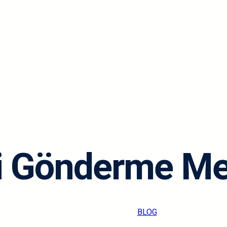
 Gönderme Mer
admin
·
Eki 30, 2024
·
BLOG