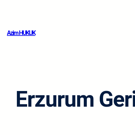
İçeriğe
geç
Azim HUKUK
Erzurum Geri