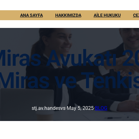
ANA SAYFA
HAKKIMIZDA
AİLE HUKUKU
CE
iras Avukatı 2
Miras ve Tenki
stj.av.handesvs
·
May 5, 2025
·
BLOG