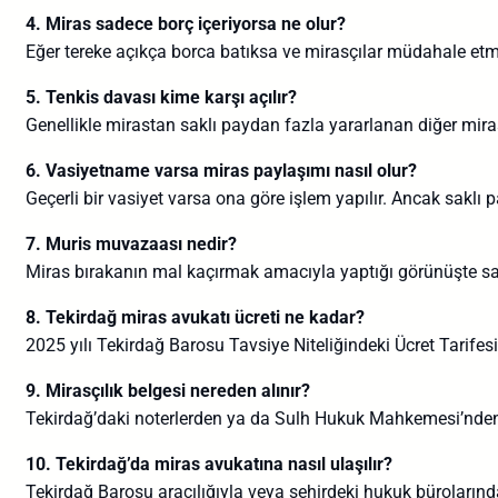
4. Miras sadece borç içeriyorsa ne olur?
Eğer tereke açıkça borca batıksa ve mirasçılar müdahale e
5. Tenkis davası kime karşı açılır?
Genellikle mirastan saklı paydan fazla yararlanan diğer mirasç
6. Vasiyetname varsa miras paylaşımı nasıl olur?
Geçerli bir vasiyet varsa ona göre işlem yapılır. Ancak saklı pay
7. Muris muvazaası nedir?
Miras bırakanın mal kaçırmak amacıyla yaptığı görünüşte sat
8. Tekirdağ miras avukatı ücreti ne kadar?
2025 yılı Tekirdağ Barosu Tavsiye Niteliğindeki Ücret Tarifes
9. Mirasçılık belgesi nereden alınır?
Tekirdağ’daki noterlerden ya da Sulh Hukuk Mahkemesi’nden alı
10. Tekirdağ’da miras avukatına nasıl ulaşılır?
Tekirdağ Barosu aracılığıyla veya şehirdeki hukuk bürolarınd