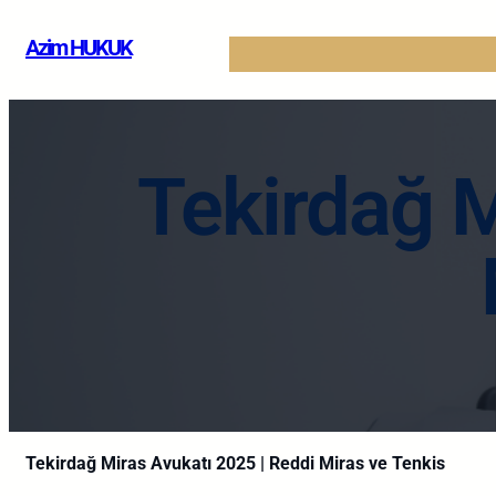
İçeriğe
Azim HUKUK
geç
Tekirdağ M
Tekirdağ Miras Avukatı 2025 | Reddi Miras ve Tenkis