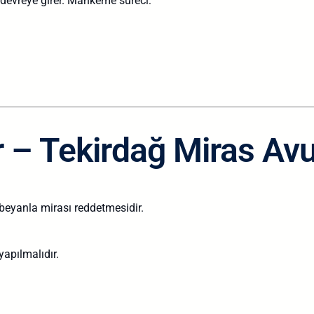
evreye girer. Mahkeme süreci:
r – Tekirdağ Miras Avu
 beyanla mirası reddetmesidir.
yapılmalıdır.