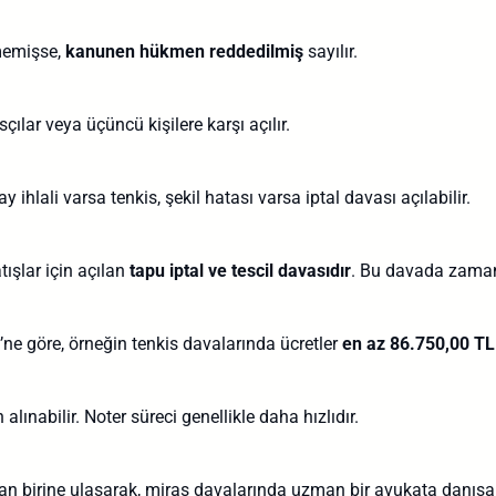
tmemişse,
kanunen hükmen reddedilmiş
sayılır.
ılar veya üçüncü kişilere karşı açılır.
 ihlali varsa tenkis, şekil hatası varsa iptal davası açılabilir.
ışlar için açılan
tapu iptal ve tescil davasıdır
. Bu davada zaman
i’ne göre, örneğin tenkis davalarında ücretler
en az 86.750,00 TL
nabilir. Noter süreci genellikle daha hızlıdır.
an birine ulaşarak, miras davalarında uzman bir avukata danışabi