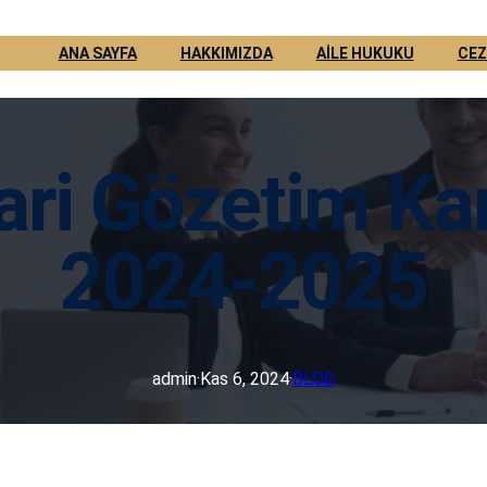
ANA SAYFA
HAKKIMIZDA
AİLE HUKUKU
CEZ
ri Gözetim Kar
2024-2025
admin
·
Kas 6, 2024
·
BLOG