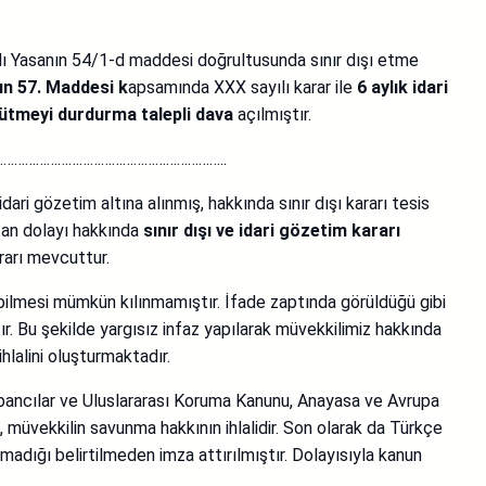
yılı Yasanın 54/1-d maddesi doğrultusunda sınır dışı etme
ın 57. Maddesi k
apsamında XXX sayılı karar ile
6 aylık idari
tmeyi durdurma talepli dava
açılmıştır.
……………………………………………………………………..
dari gözetim altına alınmış, hakkında sınır dışı kararı tesis
tan dolayı hakkında
sınır dışı ve idari gözetim kararı
rarı mevcuttur.
abilmesi mümkün kılınmamıştır. İfade zaptında görüldüğü gibi
r. Bu şekilde yargısız infaz yapılarak müvekkilimiz hakkında
lalini oluşturmaktadır.
Yabancılar ve Uluslararası Koruma Kanunu, Anayasa ve Avrupa
 müvekkilin savunma hakkının ihlalidir. Son olarak da Türkçe
madığı belirtilmeden imza attırılmıştır. Dolayısıyla kanun