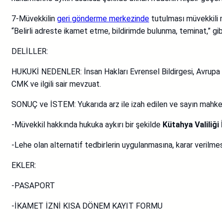
7-Müvekkilin
geri gönderme merkezinde
tutulması müvekkili 
“Belirli adreste ikamet etme, bildirimde bulunma, teminat,” gi
DELİLLER:
HUKUKİ NEDENLER: İnsan Hakları Evrensel Bildirgesi, Avrupa İ
CMK ve ilgili sair mevzuat.
SONUÇ ve İSTEM: Yukarıda arz ile izah edilen ve sayın mahke
-Müvekkil hakkında hukuka aykırı bir şekilde
Kütahya Valiliği
-Lehe olan alternatif tedbirlerin uygulanmasına, karar verilmes
EKLER:
-PASAPORT
-İKAMET İZNİ KISA DÖNEM KAYIT FORMU