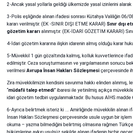
2-Ancak yasal yollarla geldiği ülkemizde yasal izinlerini al
3-Polis eşliğinde alınan ifadesi sonrası Kütahya Valiliğin 06
kararı verilmiştir. (EK -SINIR DIŞI ETME KARAR)
Sınır dışı e
gözetim kararı
alınmıştır. (EK-İDARİ GÖZETİM KARARI) Sınır dı
4-İdari gözetim kararına ilişkin idarenin almış olduğu 
5-Müvekkil 1 gün gözaltında kalmış, kolluk kuvvetlerince ifad
edilmiştir. Ceza soruşturmasının ve yargılamasının sonucu be
verilmesi
Avrupa İnsan Hakları Sözleşmesi
çerçevesinde ih
Zira müvekkilimizin kendisini savunma hakkı elinden alınmış, 
“
müdafii talep etmedi
” ibaresi ile yetinilmiş açıkça müvekk
idari gözetim tedbiri uygulanmaktadır. Bu husus AİHS madde 6/
6-Ayrıca belirtmek isteriz ki …. Amirliğinde müvekkilin alına
İnsan Hakları Sözleşmesi çerçevesinde usule uygun bir işlem de
okuma – yazma bilmediğini belirtmiş olmasına rağmen Türkçe met
hükümlerine aykırı usulsüz şekilde alınan ifadenin hiçbir geçerl