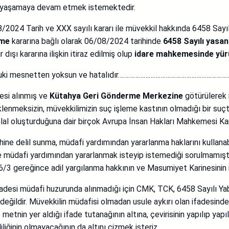
arak yaşamaya devam etmek istemektedir.
/08/2024 Tarih ve XXX sayılı kararı ile müvekkil hakkında 6458 Sa
tme
kararına bağlı olarak 06/08/2024 tarihinde
6458 Sayılı yasan
şı kararına ilişkin itiraz edilmiş olup
idare mahkemesinde yürü
karar hukuki mesnetten yoksun ve hatalıdır…………………………………………
esi alınmış ve
Kütahya Geri Gönderme Merkezine
götürülerek i
klenmeksizin, müvekkilimizin suç işleme kastının olmadığı bir suç
lal oluşturduğuna dair birçok Avrupa İnsan Hakları Mahkemesi Ka
lehine delil sunma, müdafi yardımından yararlanma haklarını kullan
ile müdafi yardımından yararlanmak isteyip istemediği sorulmamıştı
3 gereğince adil yargılanma hakkının ve Masumiyet Karinesinin ih
n ifadesi müdafi huzurunda alınmadığı için CMK, TCK, 6458 Sayılı 
ğildir. Müvekkilin müdafisi olmadan usule aykırı olan ifadesinde,
nin yer aldığı ifade tutanağının altına, çevirisinin yapılıp yapıl
iliğinin olmayacağının da altını çizmek isteriz.