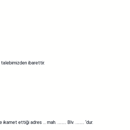
 talebimizden ibarettir.
de ikamet ettiği adres … mah. ……… Blv. ……… ‘dur.