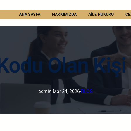
ANA SAYFA
HAKKIMIZDA
AİLE HUKUKU
CE
 Kodu Olan Kişi
admin
·
Mar 24, 2026
·
BLOG