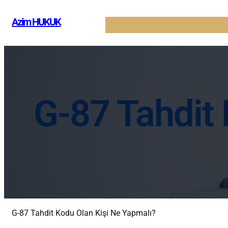
İçeriğe
Azim HUKUK
geç
G-87 Tahdit
G-87 Tahdit Kodu Olan Kişi Ne Yapmalı?