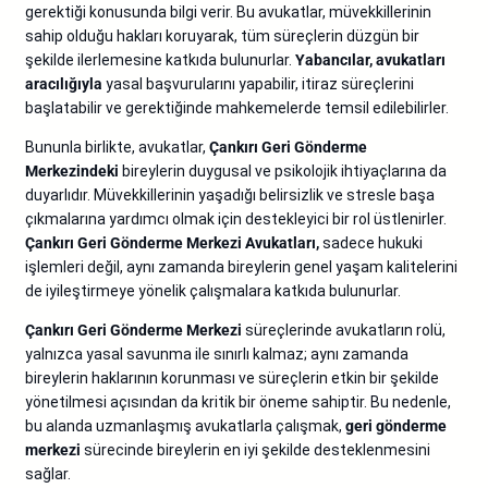
gerektiği konusunda bilgi verir. Bu avukatlar, müvekkillerinin
sahip olduğu hakları koruyarak, tüm süreçlerin düzgün bir
şekilde ilerlemesine katkıda bulunurlar.
Yabancılar, avukatları
aracılığıyla
yasal başvurularını yapabilir, itiraz süreçlerini
başlatabilir ve gerektiğinde mahkemelerde temsil edilebilirler.
Bununla birlikte, avukatlar,
Çankırı Geri Gönderme
Merkezindeki
bireylerin duygusal ve psikolojik ihtiyaçlarına da
duyarlıdır. Müvekkillerinin yaşadığı belirsizlik ve stresle başa
çıkmalarına yardımcı olmak için destekleyici bir rol üstlenirler.
Çankırı Geri Gönderme Merkezi Avukatları,
sadece hukuki
işlemleri değil, aynı zamanda bireylerin genel yaşam kalitelerini
de iyileştirmeye yönelik çalışmalara katkıda bulunurlar.
Çankırı Geri Gönderme Merkezi
süreçlerinde avukatların rolü,
yalnızca yasal savunma ile sınırlı kalmaz; aynı zamanda
bireylerin haklarının korunması ve süreçlerin etkin bir şekilde
yönetilmesi açısından da kritik bir öneme sahiptir. Bu nedenle,
bu alanda uzmanlaşmış avukatlarla çalışmak,
geri gönderme
merkezi
sürecinde bireylerin en iyi şekilde desteklenmesini
sağlar.