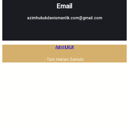
Email
azimhukukdanismanlik.com@gmail.com
Azim HUKUK
· Tüm Hakları Saklıdır.