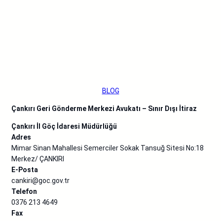
admin
·
Ağu 9, 2024
·
BLOG
Çankırı Geri Gönderme Merkezi Avukatı – Sınır Dışı İtiraz
Çankırı İl Göç İdaresi Müdürlüğü
Adres
Mimar Sinan Mahallesi Semerciler Sokak Tansuğ Sitesi No:18
Merkez/ ÇANKIRI
E-Posta
cankiri@goc.gov.tr
Telefon
0376 213 4649
Fax