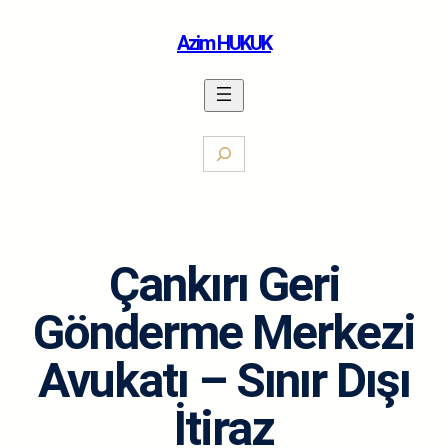
İçeriğe
geç
Azim HUKUK
S
e
a
r
c
h
Çankırı Geri
Gönderme Merkezi
Avukatı – Sınır Dışı
İtiraz