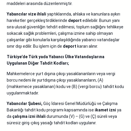
maddeleri arasında düzenlenmiştir.
Yabancılar vize ihlali
yaptıklarında, ahlaka ve kanunlara aykırı
hareketler gerçekleştirdiklerinde
deport
edilebilir. Bunun yanı
sıra ulusal güvenliğin tehdit edilmesi, toplum sağlığını tehlikeye
sokacak sağlık problemleri, çalışma iznine sahip olmayan
çalışanlar gibi konularla karşılaşıldığında yabancı vatandaşlar
sınır dışı edilir. Bu işlem için de
deport
kararı alınır.
Türkiye’de Türk yada Yabancı Ülke Vatandaşlarına
Uygulanan Diğer Tahdit Kodları;
Mahkemelerce yurt dışına çıkışı yasaklananların veya vergi
borcu nedeni ile yurtdışına çıkışı yasaklananların, (A)
(mahkemece yasaklanan) kodu ve (B) (vergi borcu) tahdit kodu
uygulanmaktadır.
Yabancılar Şubesi,
Göç İdaresi Genel Müdürlüğü ve Çalışma
Bakanlığı tahdit kodu programı kapsamında ise
ikamet izni
ya
da
çalışma izni ihlali
durumunda (V) – (G) ve (Ç) süreli veya
süresiz giriş-çıkış yasağı tahdit kodları uygulanır.