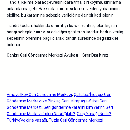
Tahdit,
kelime olarak çevresini daraltma, sırı koyma, sınırlama
anlamlarına gelir. Hakkında
sınır dışı kararı
verilen yabancının
siciline, bu kararın ne sebeple verildiğine dair bir kod işlenir.
Tahdit kodları, hakkında
sınır dışı kararı
verilmiş olan kişinin
hangi sebeple
sınır dışı
edildiğini gösteren koddur. Kodun veriliş
sebebinin önemine bağlı olarak, tahdit süresinde değişiklikler
bulunur.
Çankırı Geri Gönderme Merkezi Avukatı – Sınır Dışı İtiraz
Arnavutköy Geri Gönderme Merkezi
, 
Çatalca/İnceğiz Geri
Gönderme Merkezi ve Binkılıç Geri
, 
elimpaşa-Silivri Geri
Gönderme Merkezi
, 
Geri gönderme kararını kim verir?
, 
Geri
Gönderme Merkezi ‘nden Nasıl Çıkılır?
, 
Giriş Yasağı Nedir?
, 
Türkiye’ye giriş yasağı
, 
Tuzla Geri Gönderme Merkezi