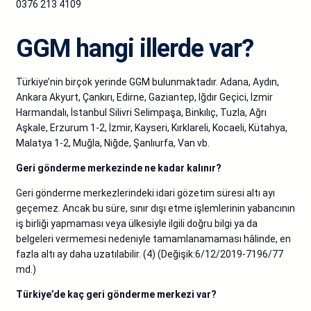
0376 213 4109
GGM hangi illerde var?
Türkiye’nin birçok yerinde GGM bulunmaktadır. Adana, Aydın,
Ankara Akyurt, Çankırı, Edirne, Gaziantep, Iğdır Geçici, İzmir
Harmandalı, İstanbul Silivri Selimpaşa, Binkılıç, Tuzla, Ağrı
Aşkale, Erzurum 1-2, İzmir, Kayseri, Kırklareli, Kocaeli, Kütahya,
Malatya 1-2, Muğla, Niğde, Şanlıurfa, Van vb.
Geri gönderme merkezinde ne kadar kalınır?
Geri gönderme merkezlerindeki idari gözetim süresi altı ayı
geçemez. Ancak bu süre, sınır dışı etme işlemlerinin yabancının
iş birliği yapmaması veya ülkesiyle ilgili doğru bilgi ya da
belgeleri vermemesi nedeniyle tamamlanamaması hâlinde, en
fazla altı ay daha uzatılabilir. (4) (Değişik:6/12/2019-7196/77
md.)
Türkiye’de kaç geri gönderme merkezi var?