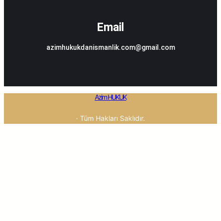
Email
azimhukukdanismanlik.com@gmail.com
Azim HUKUK
· Tüm Hakları Saklıdır.