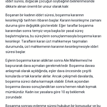
iddet süresi, doğacak çocuğun soybağının belirlenmesinde
dikkate alınan önemli bir unsur olarak kalır.
Boşanan bir kadının iddet süresi, boşanma kararının
kesinleştiği tarihten itibaren başlar. Kararın kesinleşme zamanı
duruma göre değişiklik gösterebilir. Eğer taraflar boşanma
kararından sonra temyiz veya başka bir yasal süreç
başlatmışlarsa, bu süreçlerin sonuçlanmasıyla boşanma kararı
kesinleşir. Tarafların kararı üst mahkemeye taşımaları
durumunda, üst mahkemenin kararının kesinleşmesiyle iddet
süresi başlar.
Eşlerin boşanma kararı aldıktan sonra Aile Mahkemesi’ne
başvurarak dava açmaları gerekmektedir. Boşanma davası
anlaşmalı olarak açıldığında, eşler dava öncesinde çeşitli
konularda ortak kararlar alırlar. Ancak çekişmeli davalarda,
boşanma süreci daha karmaşık olabilir. Erkek açısından
boşanma davası sonuçlandıktan sonra hemen nikah kıymak
mümkündür. Kadın ise yasalara göre 10 ay beklemek
zorundadır.
Boşanma sonrası evlenme süresi hukukun bir konusudur ve bu