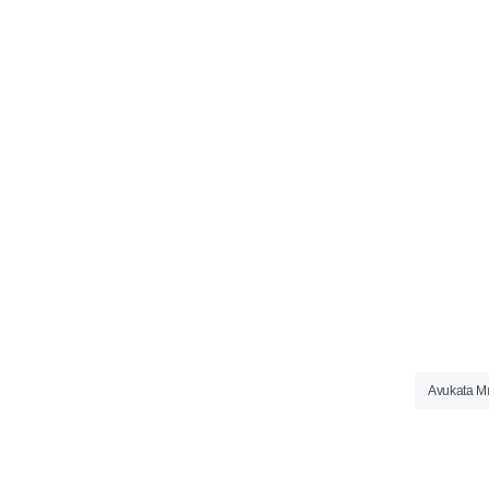
Avukata Mı 