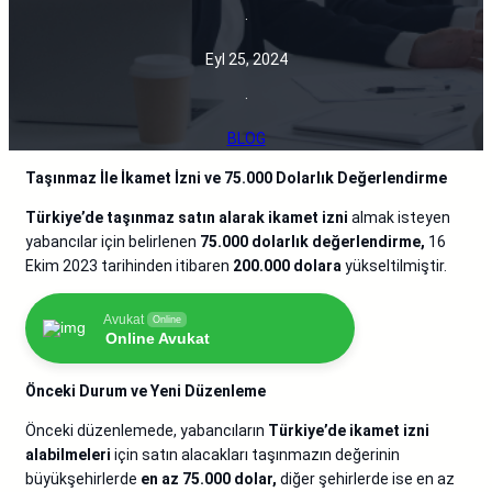
·
Eyl 25, 2024
·
BLOG
Taşınmaz İle İkamet İzni ve 75.000 Dolarlık Değerlendirme
Türkiye’de taşınmaz satın alarak ikamet izni
almak isteyen
yabancılar için belirlenen
75.000 dolarlık değerlendirme,
16
Ekim 2023 tarihinden itibaren
200.000 dolara
yükseltilmiştir.
Avukat
Online
Online Avukat
Önceki Durum ve Yeni Düzenleme
Önceki düzenlemede, yabancıların
Türkiye’de ikamet izni
alabilmeleri
için satın alacakları taşınmazın değerinin
büyükşehirlerde
en az 75.000 dolar,
diğer şehirlerde ise en az