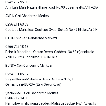
0242 237 95 80
Altınkale Mah. Nazım Hikmet cad. No:90 Döşemealtı/ANTALYA
AYDIN Geri Gönderme Merkezi
0256 211 63 73
Çeştepe Mahallesi, Çeştepe Ovası Sokağı No:49 Efeler/AYDIN
BALIKESİR Geri Gönderme Merkezi
0266 727 18 18
Edincik Mahallesi, Yortan Deresi Caddesi, No:68 (Çanakkale
Yolu 12. km) Bandırma/ BALIKESİR
BURSA Geri Gönderme Merkezi
0224 361 05 07
Veysel Karani Mahallesi Sevgi Caddesi No:2/1
Osmangazi/BURSA (Eski Sevgi Köyü)
ÇANAKKALE Geri Gönderme Merkezi
0286 712 34 00
Hamdibey mah. İnönü caddesi Malazgirt sokak No:1 Ayvacık/