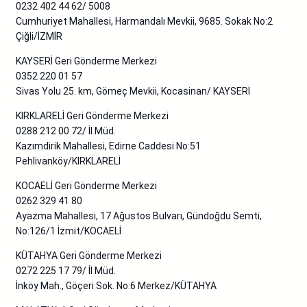
0232 402 44 62/ 5008
Cumhuriyet Mahallesi, Harmandalı Mevkii, 9685. Sokak No:2
Çiğli/İZMİR
KAYSERİ Geri Gönderme Merkezi
0352 220 01 57
Sivas Yolu 25. km, Gömeç Mevkii, Kocasinan/ KAYSERİ
KIRKLARELİ Geri Gönderme Merkezi
0288 212 00 72/ İl Müd.
Kazımdirik Mahallesi, Edirne Caddesi No:51
Pehlivanköy/KIRKLARELİ
KOCAELİ Geri Gönderme Merkezi
0262 329 41 80
Ayazma Mahallesi, 17 Ağustos Bulvarı, Gündoğdu Semti,
No:126/1 İzmit/KOCAELİ
KÜTAHYA Geri Gönderme Merkezi
0272 225 17 79/ İl Müd.
İnköy Mah., Göçeri Sok. No:6 Merkez/KÜTAHYA