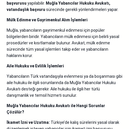
başvurusu
yapılabilir.
Muğla Yabancılar Hukuku Avukatı,
vatandaşlık başvuru
sürecinde gerekli yönlendirmeleri yapar.
Mülk Edinme ve Gayrimenkul Alım İşlemleri
Muğla, yabancıların gayrimenkul edinmesi için popüler
bölgelerden biridir. Yabancıların mülk edinmesi için belirli yasal
prosedürler ve kısıtlamalar bulunur. Avukat, mülk edinme
sürecinde tüm yasal işlemleri takip eder ve yabancıların
haklarını korur.
Aile Hukuku ve Evlilik İşlemleri
Yabancıların Türk vatandaşıyla evlenmesi ya da boşanması gibi
aile hukuku ile ilgili sorunlarında da Muğla Yabancılar Hukuku
Avukatı desteği gerekir. Aile hukuku ile ilgili her türlü
danışmanlık ve temsil hizmeti sunulur.
Muğla Yabancılar Hukuku Avukatı ile Hangi Sorunlar
Çözülür?
İkamet İzni ve Uzatma:
Türkiye’de kalış sürelerini yasal olarak
düzenlemek isteyen yabancılar için ikamet izni başvurusu