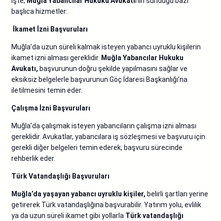
İşte,
Muğla Yabancılar Hukuku Avukatı
nın sunduğu bazı
başlıca hizmetler:
İkamet İzni Başvuruları
Muğla’da uzun süreli kalmak isteyen yabancı uyruklu kişilerin
ikamet izni alması gereklidir.
Muğla Yabancılar Hukuku
Avukatı,
başvurunun doğru şekilde yapılmasını sağlar ve
eksiksiz belgelerle başvurunun Göç İdaresi Başkanlığı’na
iletilmesini temin eder.
Çalışma İzni Başvuruları
Muğla’da çalışmak isteyen yabancıların çalışma izni alması
gereklidir. Avukatlar, yabancılara iş sözleşmesi ve başvuru için
gerekli diğer belgeleri temin ederek, başvuru sürecinde
rehberlik eder.
Türk Vatandaşlığı Başvuruları
Muğla’da yaşayan yabancı uyruklu kişiler,
belirli şartları yerine
getirerek Türk vatandaşlığına başvurabilir. Yatırım yolu, evlilik
ya da uzun süreli ikamet gibi yollarla
Türk vatandaşlığı