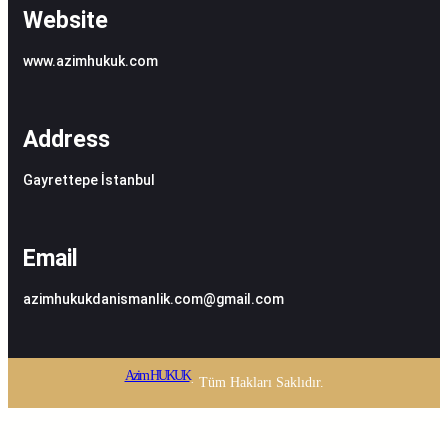
Website
www.azimhukuk.com
Address
Gayrettepe İstanbul
Email
azimhukukdanismanlik.com@gmail.com
Azim HUKUK
· Tüm Hakları Saklıdır.