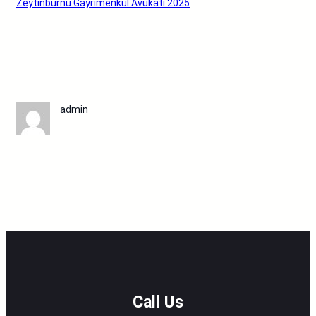
Zeytinburnu Gayrimenkul Avukatı 2025
admin
Call Us