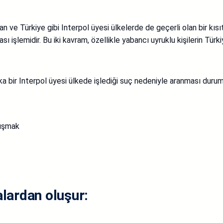
 ve Türkiye gibi Interpol üyesi ülkelerde de geçerli olan bir kısıtl
sı işlemidir. Bu iki kavram, özellikle yabancı uyruklu kişilerin Türk
şka bir Interpol üyesi ülkede işlediği suç nedeniyle aranması dur
rışmak
alardan oluşur: