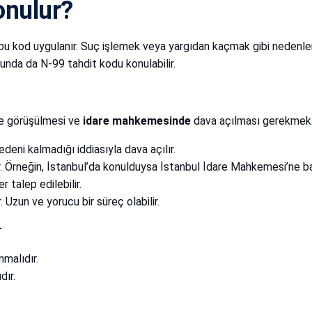
onulur?
 bu kod uygulanır. Suç işlemek veya yargıdan kaçmak gibi nedenlerle
unda da N-99 tahdit kodu konulabilir.
le görüşülmesi ve
idare mahkemesinde
dava açılması gerekmekte
deni kalmadığı iddiasıyla dava açılır.
. Örneğin, İstanbul’da konulduysa İstanbul İdare Mahkemesi’ne ba
 talep edilebilir.
 Uzun ve yorucu bir süreç olabilir.
r
malıdır.
dır.