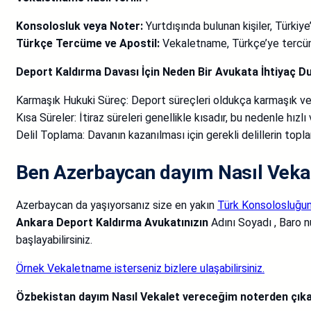
Konsolosluk veya Noter:
Yurtdışında bulunan kişiler, Türkiy
Türkçe Tercüme ve Apostil:
Vekaletname, Türkçe’ye tercüme 
Deport Kaldırma Davası İçin Neden Bir Avukata İhtiyaç D
Karmaşık Hukuki Süreç: Deport süreçleri oldukça karmaşık ve hu
Kısa Süreler: İtiraz süreleri genellikle kısadır, bu nedenle hızl
Delil Toplama: Davanın kazanılması için gerekli delillerin to
Ben Azerbaycan dayım Nasıl Vekale
Azerbaycan da yaşıyorsanız size en yakın
Türk Konsolosluğu
Ankara Deport Kaldırma Avukatınızın
Adını Soyadı , Baro n
başlayabilirsiniz.
Örnek Vekaletname isterseniz bizlere ulaşabilirsiniz.
Özbekistan dayım Nasıl Vekalet vereceğim noterden çıkara