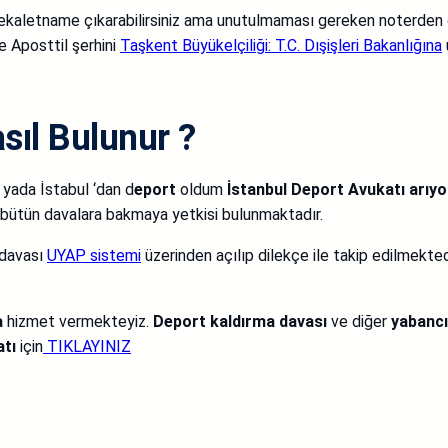
kaletname çıkarabilirsiniz ama unutulmaması gereken noterden
e Aposttil şerhini
Taşkent Büyükelçiliği: T.C. Dışişleri Bakanlığına
sıl Bulunur ?
yada İstabul ‘dan d
eport
oldum
İstanbul Deport Avukatı arıy
n bütün davalara bakmaya yetkisi bulunmaktadır.
 davası
UYAP sistemi
üzerinden açılıp dilekçe ile takip edilmekted
a
hizmet vermekteyiz.
Deport kaldırma davası
ve diğer
yabancı
atı
için
TIKLAYINIZ