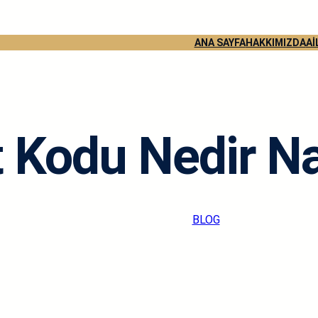
ANA SAYFA
HAKKIMIZDA
Aİ
 Kodu Nedir Nası
admin
·
Eki 10, 2024
·
BLOG