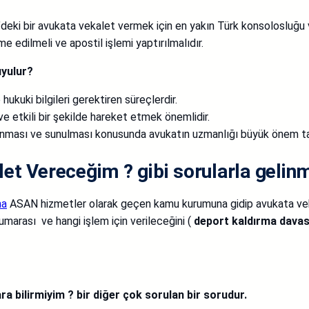
e’deki bir avukata vekalet vermek için en yakın Türk konsolosluğu v
edilmeli ve apostil işlemi yaptırılmalıdır.
uyulur?
kuki bilgileri gerektiren süreçlerdir.
ı ve etkili bir şekilde hareket etmek önemlidir.
planması ve sunulması konusunda avukatın uzmanlığı büyük önem ta
t Vereceğim ? gibi sorularla gelinm
na
ASAN hizmetler olarak geçen kamu kurumuna gidip avukata v
umarası ve hangi işlem için verileceğini (
deport kaldırma davası
 bilirmiyim ? bir diğer çok sorulan bir sorudur.