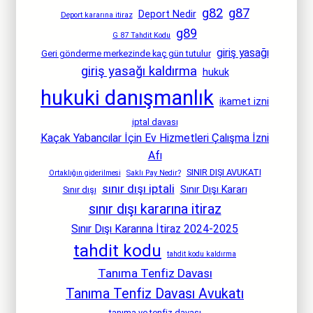
g82
g87
Deport Nedir
Deport kararına itiraz
g89
G 87 Tahdit Kodu
giriş yasağı
Geri gönderme merkezinde kaç gün tutulur
giriş yasağı kaldırma
hukuk
hukuki danışmanlık
ikamet izni
iptal davası
Kaçak Yabancılar İçin Ev Hizmetleri Çalışma İzni
Afı
SINIR DIŞI AVUKATI
Ortaklığın giderilmesi
Saklı Pay Nedir?
sınır dışı iptali
Sınır Dışı Kararı
Sınır dışı
sınır dışı kararına itiraz
Sınır Dışı Kararına İtiraz 2024-2025
tahdit kodu
tahdit kodu kaldırma
Tanıma Tenfiz Davası
Tanıma Tenfiz Davası Avukatı
tanıma ve tenfiz davası