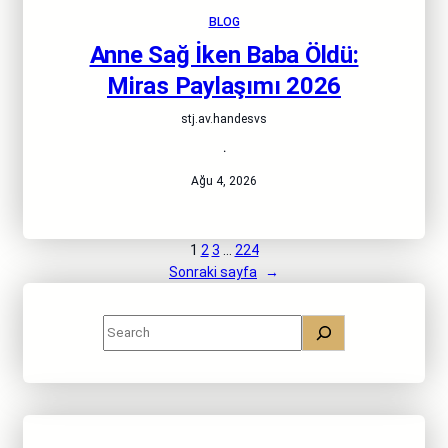
BLOG
Anne Sağ İken Baba Öldü:
Miras Paylaşımı 2026
stj.av.handesvs
·
Ağu 4, 2026
1
2
3
…
224
Sonraki sayfa
→
S
e
a
r
c
h