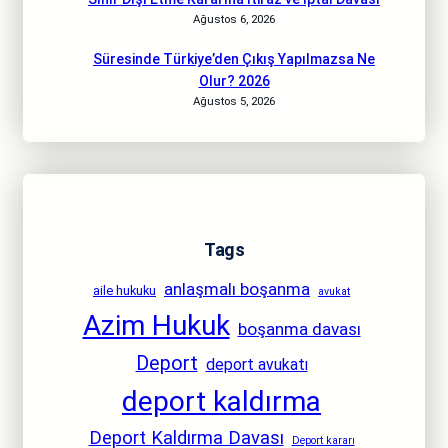
Ağustos 6, 2026
Süresinde Türkiye’den Çıkış Yapılmazsa Ne
Olur? 2026
Ağustos 5, 2026
Tags
anlaşmalı boşanma
aile hukuku
avukat
Azim Hukuk
boşanma davası
Deport
deport avukatı
deport kaldırma
Deport Kaldırma Davası
Deport kararı