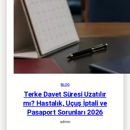
BLOG
Terke Davet Süresi Uzatılır
mı? Hastalık, Uçuş İptali ve
Pasaport Sorunları 2026
admin