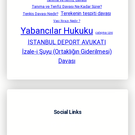
Tanıma ve Tenfiz Davası Ne Kadar Sürer?
Terekenin tespiti davası
Tenkis Davası Nedir?
Vasi İtirazı Nedir ?
Yabancılar Hukuku
çalışma izni
İSTANBUL DEPORT AVUKATI
İzale-i Şuyu (Ortaklığın Giderilmesi)
Davası
Social Links
Facebook
Twitter
LinkedIn
Instagram