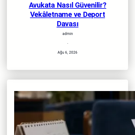
Avukata Nasıl Güvenilir?
Vekâletname ve Deport
Davası
admin
·
Ağu 6, 2026