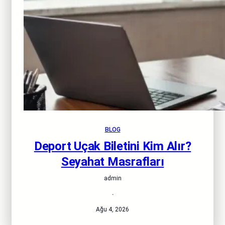
BLOG
Deport Uçak Biletini Kim Alır?
Seyahat Masrafları
admin
·
Ağu 4, 2026