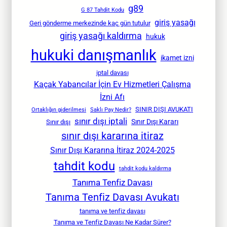
g89
G 87 Tahdit Kodu
giriş yasağı
Geri gönderme merkezinde kaç gün tutulur
giriş yasağı kaldırma
hukuk
hukuki danışmanlık
ikamet izni
iptal davası
Kaçak Yabancılar İçin Ev Hizmetleri Çalışma
İzni Afı
SINIR DIŞI AVUKATI
Ortaklığın giderilmesi
Saklı Pay Nedir?
sınır dışı iptali
Sınır Dışı Kararı
Sınır dışı
sınır dışı kararına itiraz
Sınır Dışı Kararına İtiraz 2024-2025
tahdit kodu
tahdit kodu kaldırma
Tanıma Tenfiz Davası
Tanıma Tenfiz Davası Avukatı
tanıma ve tenfiz davası
Tanıma ve Tenfiz Davası Ne Kadar Sürer?