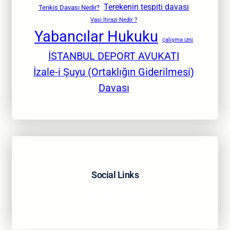
Terekenin tespiti davası
Tenkis Davası Nedir?
Vasi İtirazı Nedir ?
Yabancılar Hukuku
çalışma izni
İSTANBUL DEPORT AVUKATI
İzale-i Şuyu (Ortaklığın Giderilmesi)
Davası
Social Links
Facebook
Twitter
LinkedIn
Instagram