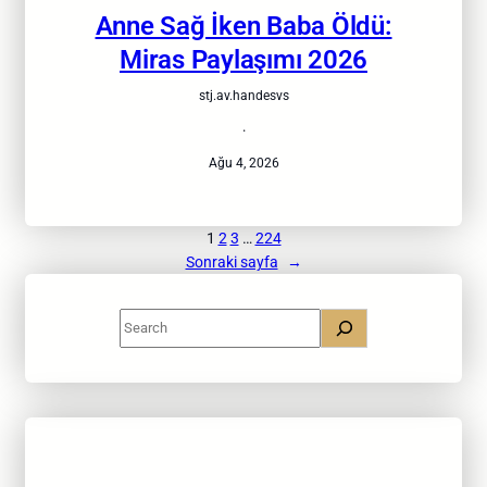
Anne Sağ İken Baba Öldü:
Miras Paylaşımı 2026
stj.av.handesvs
·
Ağu 4, 2026
1
2
3
…
224
Sonraki sayfa
→
S
e
a
r
c
h