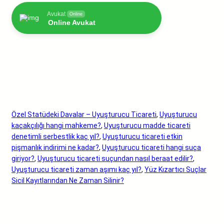
Avukat
Online
Online Avukat
Özel Statüdeki Davalar – Uyuşturucu Ticareti
, 
Uyuşturucu
kaçakçılığı hangi mahkeme?
, 
Uyuşturucu madde ticareti
denetimli serbestlik kaç yıl?
, 
Uyuşturucu ticareti etkin
pişmanlık indirimi ne kadar?
, 
Uyuşturucu ticareti hangi suça
giriyor?
, 
Uyuşturucu ticareti suçundan nasıl beraat edilir?
, 
Uyuşturucu ticareti zaman aşımı kaç yıl?
, 
Yüz Kızartıcı Suçlar
Sicil Kayıtlarından Ne Zaman Silinir?