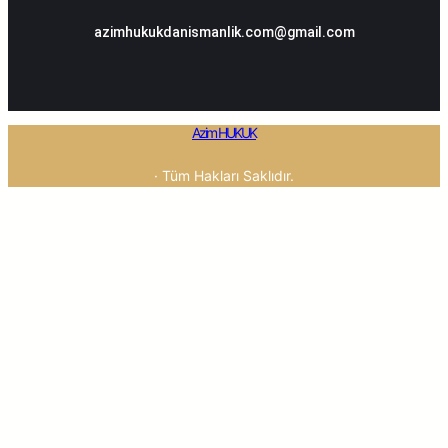
azimhukukdanismanlik.com@gmail.com
Azim HUKUK
· Tüm Hakları Saklıdır.