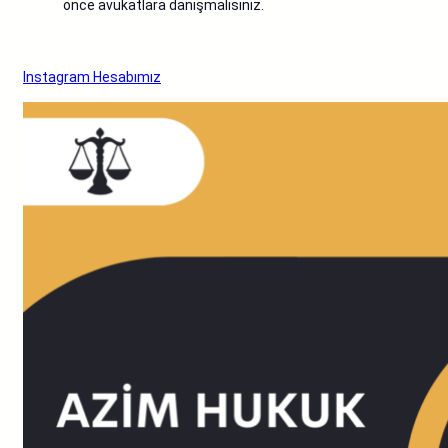
önce avukatlara danışmalısınız.
Instagram Hesabımız