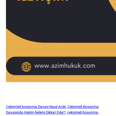
Çekişmeli bosanma Davası Nasıl Açılır
, 
Çekişmeli Boşanma
Davasında Hakim Nelere Dikkat Eder?
, 
çekişmeli bosanma-