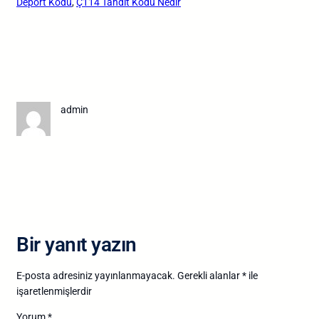
Deport Kodu
, 
Ç114 Tahdit Kodu Nedir
admin
Bir yanıt yazın
E-posta adresiniz yayınlanmayacak.
Gerekli alanlar
*
ile
işaretlenmişlerdir
Yorum
*