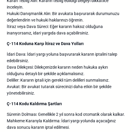
Kararı Tebliğ Alın: Kararın tebliğ edildiği belgeyi dikkatlice
inceleyin.
Hukuki Danışmanlık Alın: Bir avukata başvurarak durumunuzu
değerlendirin ve hukuki haklarınızı öğrenin.
İtiraz veya Dava Süreci: Eğer kararın haksız olduğuna
inanıyorsanız, idari yargıda dava açabilirsiniz.
Ç-114 Koduna Karşı İtiraz ve Dava Yolları
İdari Dava: İdari yargı yoluna başvurarak kararın iptalini talep
edebilirsiniz.
Dava Dilekçesi: Dilekçenizde kararın neden hukuka aykırı
olduğunu detaylı bir şekilde açıklamalısınız.
Deliller: Kararın iptali için gerekli tüm delilleri sunmalısınız.
Avukat: Bir avukat tutarak sürecinizi daha etkin bir şekilde
yönetebilirsiniz.
Ç-114 Kodu Kaldırma Şartları
Sürenin Dolması: Genellikle 2 yıl sonra kod otomatik olarak kalkar.
Mahkeme Kararıyla Kaldırma: İdari yargı yolunda açacağınız
dava sonucu kararın iptal edilmesi.